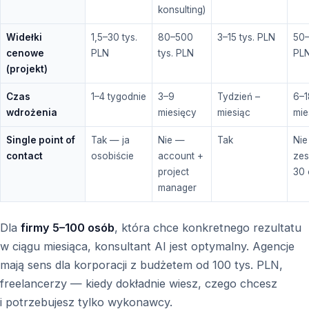
konsulting)
Widełki
1,5–30 tys.
80–500
3–15 tys. PLN
50–
cenowe
PLN
tys. PLN
PL
(projekt)
Czas
1–4 tygodnie
3–9
Tydzień –
6–1
wdrożenia
miesięcy
miesiąc
mie
Single point of
Tak — ja
Nie —
Tak
Ni
contact
osobiście
account +
zes
project
30
manager
Dla
firmy 5–100 osób
, która chce konkretnego rezultatu
w ciągu miesiąca, konsultant AI jest optymalny. Agencje
mają sens dla korporacji z budżetem od 100 tys. PLN,
freelancerzy — kiedy dokładnie wiesz, czego chcesz
i potrzebujesz tylko wykonawcy.