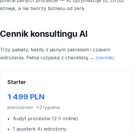
powtarzalnych procesów — AI optymalizuje to, co już
istnieje, a nie tworzy biznesu od zera.
Cennik konsultingu AI
Trzy pakiety, każdy z jasnym zakresem i czasem
wdrożenia. Pełna rozpiska z checklistą →
/cennik/
.
Starter
1 499 PLN
jednorazowo · 1–2 tygodnie
Audyt procesów (2 h online)
1 asystent AI wdrożony