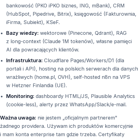
bankowość (PKO iPKO biznes, ING, mBank), CRM
(HubSpot, Pipedrive, Bitrix), księgowość (Fakturownia,
iFirma, Subiekt), KSeF.
Bazy wiedzy:
wektorowe (Pinecone, Qdrant), RAG
z long-context (Claude 1M tokenów), własne pamięci
AI dla powracających klientów.
Infrastruktura:
Cloudflare Pages/Workers/D1 (dla
portali i API), hosting na polskich serwerach dla danych
wrażliwych (home.pl, OVH), self-hosted n8n na VPS
w Hetzner Finlandia (UE).
Monitoring:
dashboardy HTML/JS, Plausible Analytics
(cookie-less), alerty przez WhatsApp/Slack/e-mail.
Ważna uwaga:
nie jestem „oficjalnym partnerem"
żadnego providera. Używam ich produktów komercyjnie
i mam konta enterprise tam gdzie trzeba. Certyfikaty