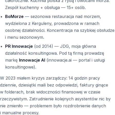
całorocznie. Kuchnia polska z rybą i owocami morza.
Zespół kuchenny + obsługa — 15+ osób.
BoMorze
— sezonowa restauracja nad morzem,
wydzielona z Kerguleny, prowadzona w ramach
osobnej działalności. Koncentracja na szybkiej obsłudze
i menu sezonowym.
PR Innowacje
(od 2014) — JDG, moja główna
działalność konsultingowa. Pod tą firmą prowadzę
markę
Innowacje AI
(innowacje.ai — portal i usługi
konsultingowe).
W 2023 miałem kryzys zarządczy: 14 godzin pracy
dziennie, dziesiątki maili bez odpowiedzi, faktury ginące
w folderach, brak widoczności finansowej w czasie
rzeczywistym. Zatrudnienie kolejnych asystentów nic by
nie zmieniło — problemem było rozdrobnienie danych
i manualne procesy.