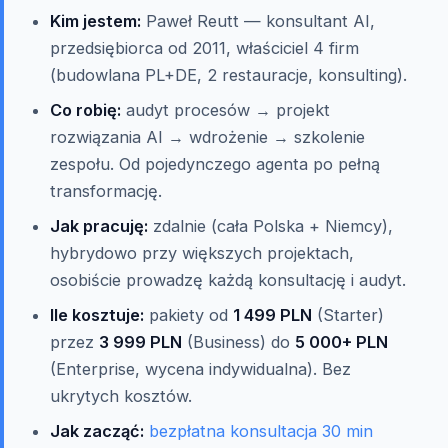
Kim jestem:
Paweł Reutt — konsultant AI,
przedsiębiorca od 2011, właściciel 4 firm
(budowlana PL+DE, 2 restauracje, konsulting).
Co robię:
audyt procesów → projekt
rozwiązania AI → wdrożenie → szkolenie
zespołu. Od pojedynczego agenta po pełną
transformację.
Jak pracuję:
zdalnie (cała Polska + Niemcy),
hybrydowo przy większych projektach,
osobiście prowadzę każdą konsultację i audyt.
Ile kosztuje:
pakiety od
1 499 PLN
(Starter)
przez
3 999 PLN
(Business) do
5 000+ PLN
(Enterprise, wycena indywidualna). Bez
ukrytych kosztów.
Jak zacząć:
bezpłatna konsultacja 30 min