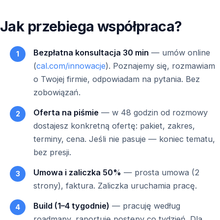
Jak przebiega współpraca?
Bezpłatna konsultacja 30 min
— umów online
(
cal.com/innowacje
). Poznajemy się, rozmawiam
o Twojej firmie, odpowiadam na pytania. Bez
zobowiązań.
Oferta na piśmie
— w 48 godzin od rozmowy
dostajesz konkretną ofertę: pakiet, zakres,
terminy, cena. Jeśli nie pasuje — koniec tematu,
bez presji.
Umowa i zaliczka 50%
— prosta umowa (2
strony), faktura. Zaliczka uruchamia pracę.
Build (1–4 tygodnie)
— pracuję według
roadmapy, raportuję postępy co tydzień. Dla