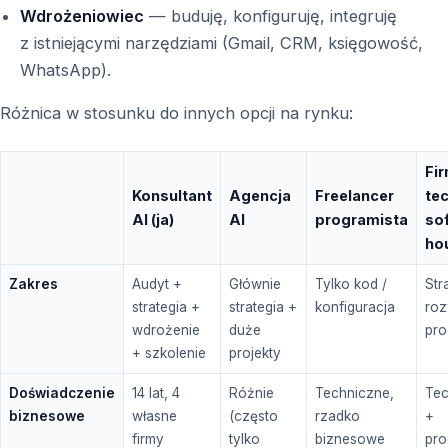
Wdrożeniowiec
— buduję, konfiguruję, integruję
z istniejącymi narzędziami (Gmail, CRM, księgowość,
WhatsApp).
Różnica w stosunku do innych opcji na rynku:
Fi
Konsultant
Agencja
Freelancer
tec
AI (ja)
AI
programista
so
ho
Zakres
Audyt +
Głównie
Tylko kod /
Str
strategia +
strategia +
konfiguracja
roz
wdrożenie
duże
pro
+ szkolenie
projekty
Doświadczenie
14 lat, 4
Różnie
Techniczne,
Tec
biznesowe
własne
(często
rzadko
+
firmy
tylko
biznesowe
pr