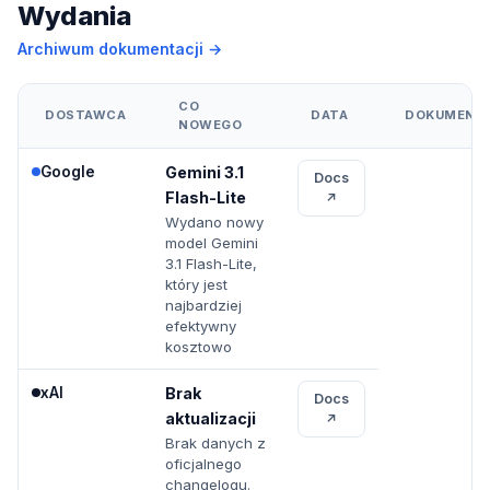
Wydania
Archiwum dokumentacji →
CO
DOSTAWCA
DATA
DOKUMENT
NOWEGO
Google
Gemini 3.1
Docs
Flash-Lite
↗
Wydano nowy
model Gemini
3.1 Flash-Lite,
który jest
najbardziej
efektywny
kosztowo
xAI
Brak
Docs
aktualizacji
↗
Brak danych z
oficjalnego
changelogu.