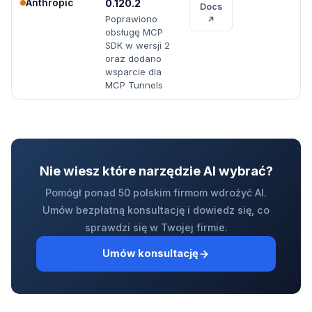
Anthropic
0.120.2
Docs
Poprawiono
↗
obsługę MCP
SDK w wersji 2
oraz dodano
wsparcie dla
MCP Tunnels
Nie wiesz które narzędzie AI wybrać?
Pomógł ponad 50 polskim firmom wdrożyć AI.
Umów bezpłatną konsultację i dowiedz się, co
sprawdzi się w Twojej firmie.
Umów konsultację