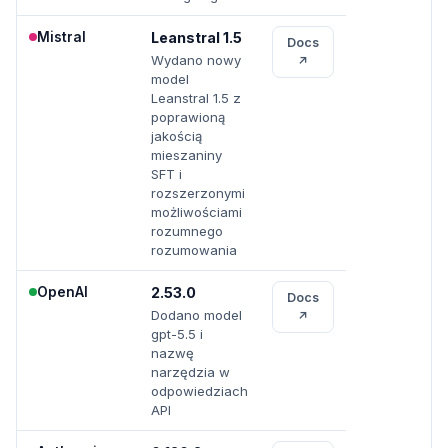
Mistral
Leanstral 1.5
Docs
Wydano nowy
↗
model
Leanstral 1.5 z
poprawioną
jakością
mieszaniny
SFT i
rozszerzonymi
możliwościami
rozumnego
rozumowania
OpenAI
2.53.0
Docs
Dodano model
↗
gpt-5.5 i
nazwę
narzędzia w
odpowiedziach
API