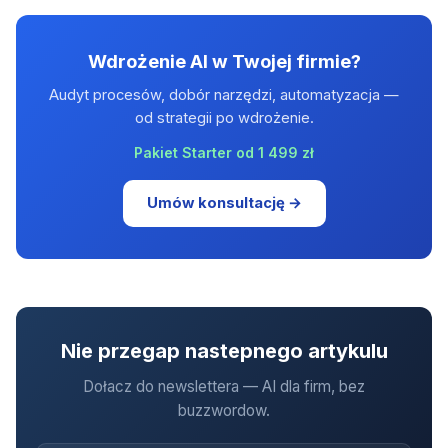
Wdrożenie AI w Twojej firmie?
Audyt procesów, dobór narzędzi, automatyzacja —
od strategii po wdrożenie.
Pakiet Starter od 1 499 zł
Umów konsultację →
Nie przegap nastepnego artykulu
Dołacz do newslettera — AI dla firm, bez
buzzwordow.