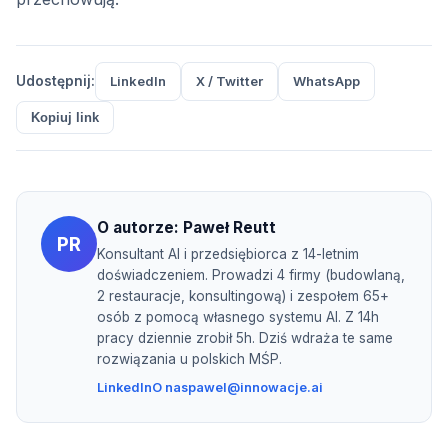
Udostępnij:
LinkedIn
X / Twitter
WhatsApp
Kopiuj link
O autorze:
Paweł Reutt
PR
Konsultant AI i przedsiębiorca z 14-letnim
doświadczeniem. Prowadzi 4 firmy (budowlaną,
2 restauracje, konsultingową) i zespołem 65+
osób z pomocą własnego systemu AI. Z 14h
pracy dziennie zrobił 5h. Dziś wdraża te same
rozwiązania u polskich MŚP.
LinkedIn
O nas
pawel@innowacje.ai