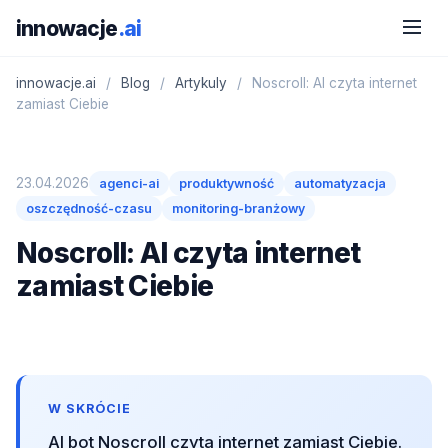
innowacje
.ai
innowacje.ai
/
Blog
/
Artykuly
/
Noscroll: AI czyta internet
zamiast Ciebie
23.04.2026
agenci-ai
produktywność
automatyzacja
oszczędność-czasu
monitoring-branżowy
Noscroll: AI czyta internet
zamiast Ciebie
W SKRÓCIE
AI bot Noscroll czyta internet zamiast Ciebie.