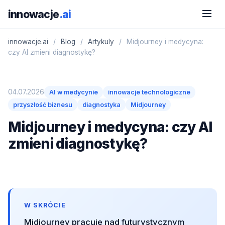
innowacje
.ai
innowacje.ai
/
Blog
/
Artykuly
/
Midjourney i medycyna:
czy AI zmieni diagnostykę?
04.07.2026
AI w medycynie
innowacje technologiczne
przyszłość biznesu
diagnostyka
Midjourney
Midjourney i medycyna: czy AI
zmieni diagnostykę?
W SKRÓCIE
Midjourney pracuje nad futurystycznym