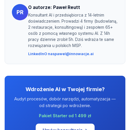
O autorze:
Paweł Reutt
PR
Konsultant AI i przedsiębiorca z 14-letnim
doświadczeniem. Prowadzi 4 firmy (budowlaną,
2 restauracje, konsultingową) i zespołem 65+
osób z pomocą własnego systemu AI. Z 14h
pracy dziennie zrobił 5h. Dziś wdraża te same
rozwiązania u polskich MŚP.
LinkedIn
O nas
pawel@innowacje.ai
Wdrożenie AI w Twojej firmie?
Audyt procesów, dobór narzędzi, automatyzacja —
od strategii po wdrożenie.
Pakiet Starter od 1 499 zł