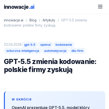
innowacje
.ai
innowacje.ai
/
Blog
/
Artykuly
/
GPT-5.5 zmienia
kodowanie: polskie firmy zyskują
23.04.2026
gpt-5.5
openai
kodowanie
sztuczna-inteligencja
automatyzacja
dla-firm
GPT-5.5 zmienia kodowanie:
polskie firmy zyskują
W SKRÓCIE
OpenAI prezentuje GPT-5.5, model który