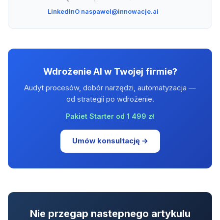
LinkedIn
O nas
pawel@innowacje.ai
Wdrożenie AI w Twojej firmie?
Audyt procesów, dobór narzędzi, automatyzacja —
od strategii po wdrożenie.
Pakiet Starter od 1 499 zł
Umów konsultację →
Nie przegap nastepnego artykulu