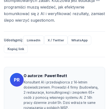
skomplikowanych zadań. Kluczowa jest edukacja —
programiści muszą wiedzieć, jak efektywnie
komunikować się z AI i weryfikować rezultaty, zamiast
ślepo wierzyć sugestionom.
Udostępnij:
LinkedIn
X / Twitter
WhatsApp
Kopiuj link
O autorze:
Paweł Reutt
PR
Konsultant AI i przedsiębiorca z 14-letnim
doświadczeniem. Prowadzi 4 firmy (budowlaną,
2 restauracje, konsultingową) i zespołem 65+
osób z pomocą własnego systemu AI. Z 14h
pracy dziennie zrobił 5h. Dziś wdraża te same
rozwiązania u polskich MŚP.