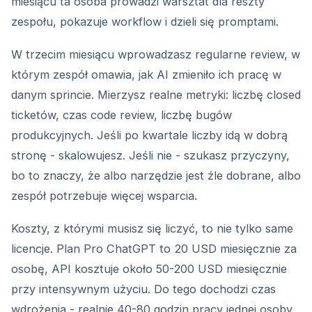
miesiącu ta osoba prowadzi warsztat dla reszty
zespołu, pokazuje workflow i dzieli się promptami.
W trzecim miesiącu wprowadzasz regularne review, w
którym zespół omawia, jak AI zmieniło ich pracę w
danym sprincie. Mierzysz realne metryki: liczbę closed
ticketów, czas code review, liczbę bugów
produkcyjnych. Jeśli po kwartale liczby idą w dobrą
stronę - skalowujesz. Jeśli nie - szukasz przyczyny,
bo to znaczy, że albo narzędzie jest źle dobrane, albo
zespół potrzebuje więcej wsparcia.
Koszty, z którymi musisz się liczyć, to nie tylko same
licencje. Plan Pro ChatGPT to 20 USD miesięcznie za
osobę, API kosztuje około 50-200 USD miesięcznie
przy intensywnym użyciu. Do tego dochodzi czas
wdrożenia - realnie 40-80 godzin pracy jednej osoby