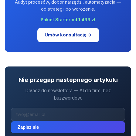
Audyt procesów, dobór narzędzi, automatyzacja —
od strategii po wdrożenie.
Pakiet Starter od 1 499 zł
Umów konsultację →
Nie przegap nastepnego artykulu
Dołacz do newslettera — AI dla firm, bez
buzzwordow.
Zapisz sie