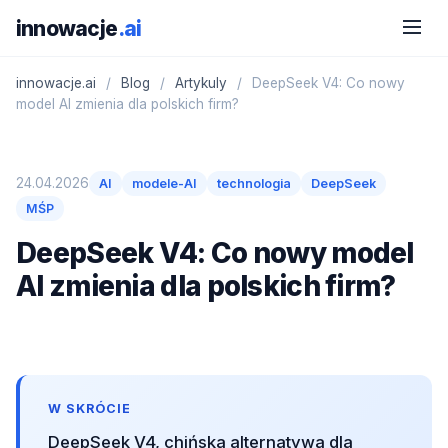
innowacje
.ai
innowacje.ai
/
Blog
/
Artykuly
/
DeepSeek V4: Co nowy
model AI zmienia dla polskich firm?
24.04.2026
AI
modele-AI
technologia
DeepSeek
MŚP
DeepSeek V4: Co nowy model
AI zmienia dla polskich firm?
W SKRÓCIE
DeepSeek V4, chińska alternatywa dla