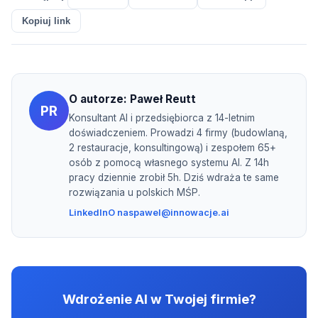
Kopiuj link
O autorze:
Paweł Reutt
PR
Konsultant AI i przedsiębiorca z 14-letnim
doświadczeniem. Prowadzi 4 firmy (budowlaną,
2 restauracje, konsultingową) i zespołem 65+
osób z pomocą własnego systemu AI. Z 14h
pracy dziennie zrobił 5h. Dziś wdraża te same
rozwiązania u polskich MŚP.
LinkedIn
O nas
pawel@innowacje.ai
Wdrożenie AI w Twojej firmie?