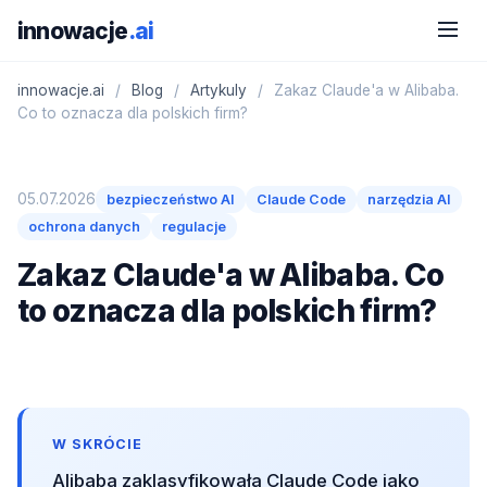
innowacje
.ai
innowacje.ai
/
Blog
/
Artykuly
/
Zakaz Claude'a w Alibaba.
Co to oznacza dla polskich firm?
05.07.2026
bezpieczeństwo AI
Claude Code
narzędzia AI
ochrona danych
regulacje
Zakaz Claude'a w Alibaba. Co
to oznacza dla polskich firm?
W SKRÓCIE
Alibaba zaklasyfikowała Claude Code jako