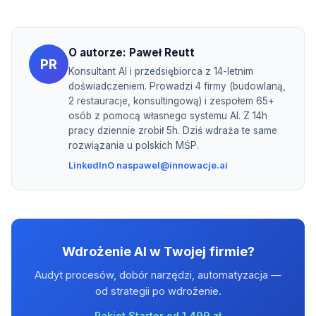
O autorze:
Paweł Reutt
PR
Konsultant AI i przedsiębiorca z 14-letnim
doświadczeniem. Prowadzi 4 firmy (budowlaną,
2 restauracje, konsultingową) i zespołem 65+
osób z pomocą własnego systemu AI. Z 14h
pracy dziennie zrobił 5h. Dziś wdraża te same
rozwiązania u polskich MŚP.
LinkedIn
O nas
pawel@innowacje.ai
Wdrożenie AI w Twojej firmie?
Audyt procesów, dobór narzędzi, automatyzacja —
od strategii po wdrożenie.
Pakiet Starter od 1 499 zł