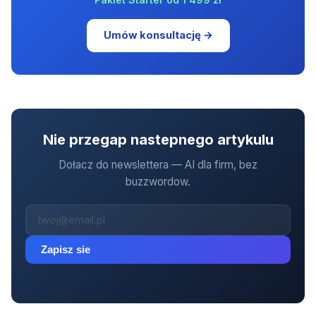
Umów konsultację →
Nie przegap nastepnego artykulu
Dołacz do newslettera — AI dla firm, bez
buzzwordow.
Zapisz sie