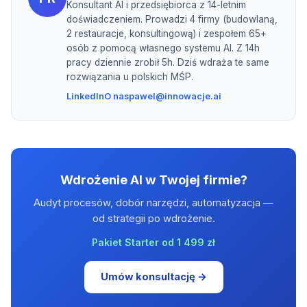
Konsultant AI i przedsiębiorca z 14-letnim
doświadczeniem. Prowadzi 4 firmy (budowlaną,
2 restauracje, konsultingową) i zespołem 65+
osób z pomocą własnego systemu AI. Z 14h
pracy dziennie zrobił 5h. Dziś wdraża te same
rozwiązania u polskich MŚP.
LinkedIn
O nas
pawel@innowacje.ai
Wdrożenie AI w Twojej firmie?
Audyt procesów, dobór narzędzi, automatyzacja —
od strategii po wdrożenie.
Pakiet Starter od 1 499 zł
Umów konsultację →