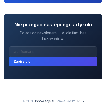
Nie przegap nastepnego artykulu
Dołacz do newslettera — AI dla firm, bez
buzzwordow.
Zapisz sie
© 2026
innowacje.ai
· Paweł Reutt ·
RSS