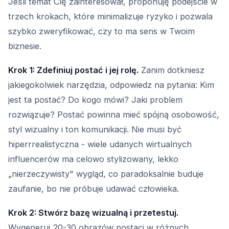
Jeśli temat Cię zainteresował, proponuję podejście w
trzech krokach, które minimalizuje ryzyko i pozwala
szybko zweryfikować, czy to ma sens w Twoim
biznesie.
Krok 1: Zdefiniuj postać i jej rolę.
Zanim dotkniesz
jakiegokolwiek narzędzia, odpowiedz na pytania: Kim
jest ta postać? Do kogo mówi? Jaki problem
rozwiązuje? Postać powinna mieć spójną osobowość,
styl wizualny i ton komunikacji. Nie musi być
hiperrrealistyczna - wiele udanych wirtualnych
influencerów ma celowo stylizowany, lekko
„nierzeczywisty" wygląd, co paradoksalnie buduje
zaufanie, bo nie próbuje udawać człowieka.
Krok 2: Stwórz bazę wizualną i przetestuj.
Wygeneruj 20-30 obrazów postaci w różnych