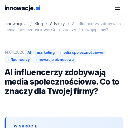
innowacje
.ai
innowacje.ai
/
Blog
/
Artykuly
/
AI influencerzy zdobywają
media społecznościowe. Co to znaczy dla Twojej firmy?
14.04.2026
AI
marketing
media społecznościowe
influencerzy
innowacje biznesowe
AI influencerzy zdobywają
media społecznościowe. Co to
znaczy dla Twojej firmy?
W SKRÓCIE