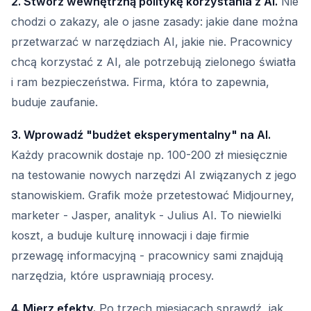
2. Stwórz wewnętrzną politykę korzystania z AI.
Nie
chodzi o zakazy, ale o jasne zasady: jakie dane można
przetwarzać w narzędziach AI, jakie nie. Pracownicy
chcą korzystać z AI, ale potrzebują zielonego światła
i ram bezpieczeństwa. Firma, która to zapewnia,
buduje zaufanie.
3. Wprowadź "budżet eksperymentalny" na AI.
Każdy pracownik dostaje np. 100-200 zł miesięcznie
na testowanie nowych narzędzi AI związanych z jego
stanowiskiem. Grafik może przetestować Midjourney,
marketer - Jasper, analityk - Julius AI. To niewielki
koszt, a buduje kulturę innowacji i daje firmie
przewagę informacyjną - pracownicy sami znajdują
narzędzia, które usprawniają procesy.
4. Mierz efekty.
Po trzech miesiącach sprawdź, jak