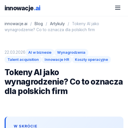
innowacje
.ai
innowacje.ai
/
Blog
/
Artykuly
/
Tokeny AI jako
wynagrodzenie? Co to oznacza dla polskich firm
22.03.2026
AI w biznesie
Wynagrodzenia
Talent acquisition
Innowacje HR
Koszty operacyjne
Tokeny AI jako
wynagrodzenie? Co to oznacza
dla polskich firm
W SKRÓCIE