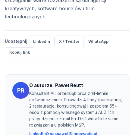
szczególnie warte rozważenia są dla agencji
kreatywnych, software house'ów i firm
technologicznych.
Udostępnij:
LinkedIn
X / Twitter
WhatsApp
Kopiuj link
O autorze:
Paweł Reutt
PR
Konsultant AI i przedsiębiorca z 14-letnim
doświadczeniem. Prowadzi 4 firmy (budowlaną,
2 restauracje, konsultingową) i zespołem 65+
osób z pomocą własnego systemu AI. Z 14h
pracy dziennie zrobił 5h. Dziś wdraża te same
rozwiązania u polskich MŚP.
LinkedIn
O nas
pawel@innowacje.ai