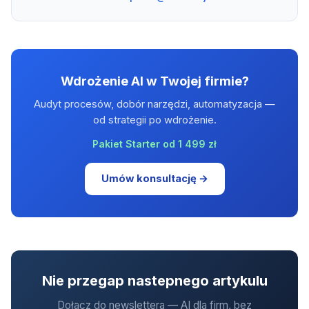
Wdrożenie AI w Twojej firmie?
Audyt procesów, dobór narzędzi, automatyzacja —
od strategii po wdrożenie.
Pakiet Starter od 1 499 zł
Umów konsultację →
Nie przegap nastepnego artykulu
Dołacz do newslettera — AI dla firm, bez