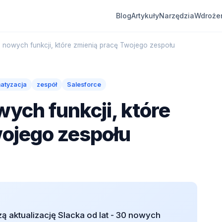
Blog
Artykuły
Narzędzia
Wdroże
0 nowych funkcji, które zmienią pracę Twojego zespołu
atyzacja
zespół
Salesforce
wych funkcji, które
wojego zespołu
zą aktualizację Slacka od lat - 30 nowych