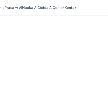
nia
Praca w AI
Nauka AI
Giełda AI
Cennik
Kontakt