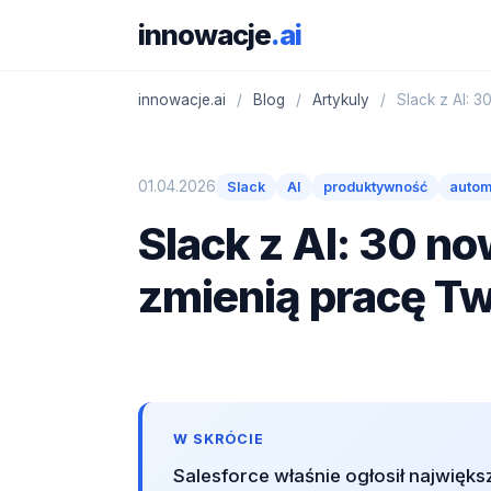
innowacje
.ai
innowacje.ai
/
Blog
/
Artykuly
/
Slack z AI: 3
01.04.2026
Slack
AI
produktywność
autom
Slack z AI: 30 no
zmienią pracę T
W SKRÓCIE
Salesforce właśnie ogłosił najwięks