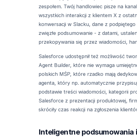
zespołem. Twój handlowiec pisze na kan
wszystkich interakcji z klientem X z ostat
konwersacji w Slacku, dane z podpiętego
zwięzłe podsumowanie - z datami, ustalen
przekopywania się przez wiadomości, han
Salesforce udostępnił też możliwość tw
Agent Builder, które nie wymaga umiejęt
polskich MŚP, które rzadko mają dedyko
agenta, który np. automatycznie przypisu
podstawie treści wiadomości, kategorii 
Salesforce z prezentacji produktowej, fir
skróciły czas reakcji na zgłoszenia klien
Inteligentne podsumowania i