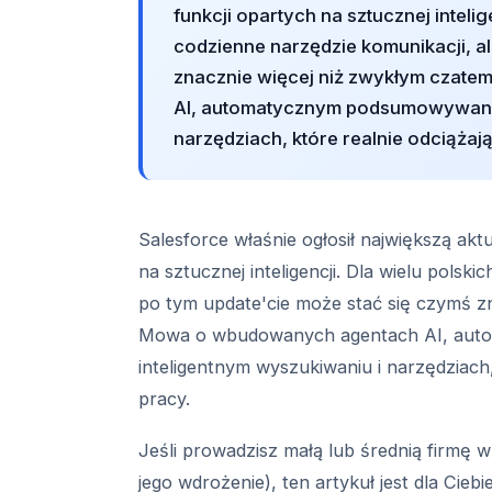
funkcji opartych na sztucznej intelige
codzienne narzędzie komunikacji, a
znacznie więcej niż zwykłym czat
AI, automatycznym podsumowywaniu
narzędziach, które realnie odciążaj
Salesforce właśnie ogłosił największą akt
na sztucznej inteligencji. Dla wielu polski
po tym update'cie może stać się czymś z
Mowa o wbudowanych agentach AI, aut
inteligentnym wyszukiwaniu i narzędziach,
pracy.
Jeśli prowadzisz małą lub średnią firmę 
jego wdrożenie), ten artykuł jest dla Cie