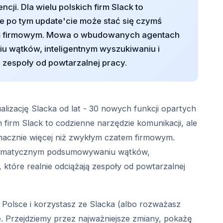
ncji. Dla wielu polskich firm Slack to
le po tym update'cie może stać się czymś
em firmowym. Mowa o wbudowanych agentach
 wątków, inteligentnym wyszukiwaniu i
ą zespoły od powtarzalnej pracy.
ualizację Slacka od lat - 30 nowych funkcji opartych
ch firm Slack to codzienne narzędzie komunikacji, ale
nacznie więcej niż zwykłym czatem firmowym.
omatycznym podsumowywaniu wątków,
 które realnie odciążają zespoły od powtarzalnej
w Polsce i korzystasz ze Slacka (albo rozważasz
bie. Przejdziemy przez najważniejsze zmiany, pokażę