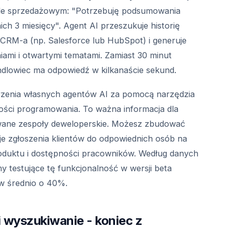
ale sprzedażowym: "Potrzebuję podsumowania
nich 3 miesięcy". Agent AI przeszukuje historię
 CRM-a (np. Salesforce lub HubSpot) i generuje
iami i otwartymi tematami. Zamiast 30 minut
dlowiec ma odpowiedź w kilkanaście sekund.
orzenia własnych agentów AI za pomocą narzędzia
ności programowania. To ważna informacja dla
wane zespoły deweloperskie. Możesz zbudować
je zgłoszenia klientów do odpowiednich osób na
produktu i dostępności pracowników. Według danych
my testujące tę funkcjonalność w wersji beta
tów średnio o 40%.
 wyszukiwanie - koniec z