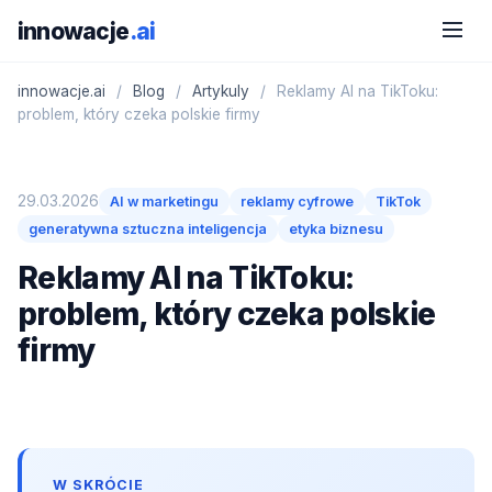
innowacje
.ai
innowacje.ai
/
Blog
/
Artykuly
/
Reklamy AI na TikToku:
problem, który czeka polskie firmy
29.03.2026
AI w marketingu
reklamy cyfrowe
TikTok
generatywna sztuczna inteligencja
etyka biznesu
Reklamy AI na TikToku:
problem, który czeka polskie
firmy
W SKRÓCIE