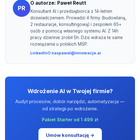
O autorze:
Paweł Reutt
PR
Konsultant AI i przedsiębiorca z 14-letnim
doświadczeniem. Prowadzi 4 firmy (budowlaną,
2 restauracje, konsultingową) i zespołem 65+
osób z pomocą własnego systemu AI. Z 14h
pracy dziennie zrobił 5h. Dziś wdraża te same
rozwiązania u polskich MŚP.
LinkedIn
O nas
pawel@innowacje.ai
Wdrożenie AI w Twojej firmie?
Audyt procesów, dobór narzędzi, automatyzacja —
od strategii po wdrożenie.
Pakiet Starter od 1 499 zł
Umów konsultację →