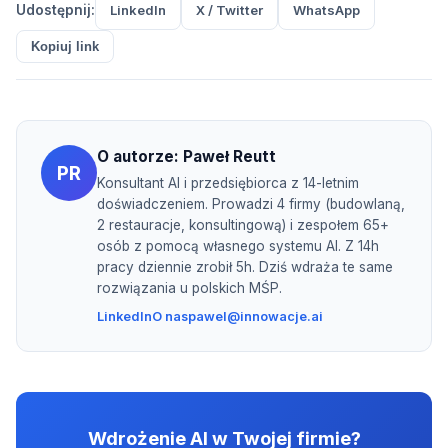
Udostępnij:
LinkedIn
X / Twitter
WhatsApp
Kopiuj link
O autorze:
Paweł Reutt
PR
Konsultant AI i przedsiębiorca z 14-letnim
doświadczeniem. Prowadzi 4 firmy (budowlaną,
2 restauracje, konsultingową) i zespołem 65+
osób z pomocą własnego systemu AI. Z 14h
pracy dziennie zrobił 5h. Dziś wdraża te same
rozwiązania u polskich MŚP.
LinkedIn
O nas
pawel@innowacje.ai
Wdrożenie AI w Twojej firmie?