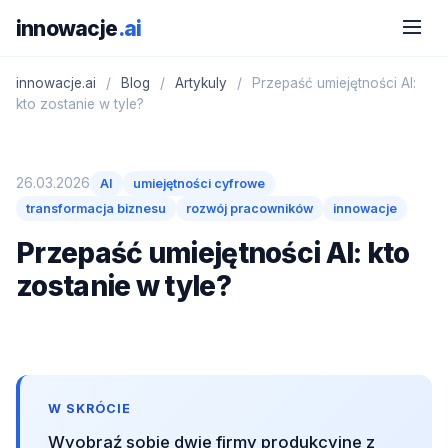
innowacje
.ai
innowacje.ai
/
Blog
/
Artykuly
/
Przepaść umiejętności AI:
kto zostanie w tyle?
26.03.2026
AI
umiejętności cyfrowe
transformacja biznesu
rozwój pracowników
innowacje
Przepaść umiejętności AI: kto
zostanie w tyle?
W SKRÓCIE
Wyobraź sobie dwie firmy produkcyjne z