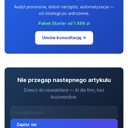
Audyt procesów, dobór narzędzi, automatyzacja —
od strategii po wdrożenie.
Pakiet Starter od 1 499 zł
Umów konsultację →
Nie przegap nastepnego artykulu
Dołacz do newslettera — AI dla firm, bez
buzzwordow.
Zapisz sie