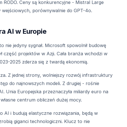
m RODO. Ceny są konkurencyjne - Mistral Large
ów wejściowych, porównywalnie do GPT-4o.
ra AI w Europie
to nie jedyny sygnał. Microsoft spowolnił budowę
ł część projektów w Azji. Cała branża wchodzi w
 2023-2025 zderza się z twardą ekonomią.
a. Z jednej strony, wolniejszy rozwój infrastruktury
tęp do najnowszych modeli. Z drugiej - rośnie
AI. Unia Europejska przeznaczyła miliardy euro na
 własne centrum obliczeń dużej mocy.
 o AI i budują elastyczne rozwiązania, będą w
zrobią giganci technologiczni. Klucz to nie