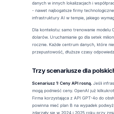
danych w innych lokalizacjach i współpra
- nawet najbogatsze firmy technologiczn
infrastruktury AI w tempie, jakiego wyma
Dla kontekstu: samo trenowanie modelu
dolarów. Uruchamianie go dla setek milio
rocznie. Każde centrum danych, które nie
przepustowość, dłuższe czasy odpowiedz
Trzy scenariusze dla polskic
Scenariusz 1: Ceny API rosną.
Jeśli infr
mogą podnieść ceny. OpenAI już kilkukrotn
Firma korzystająca z API GPT-4o do obsług
powinna mieć plan B na wypadek podwyżki o
zdarzały się w 2024 i 2025 roku przy zmi