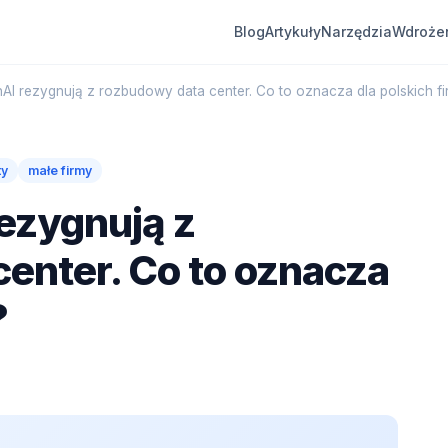
Blog
Artykuły
Narzędzia
Wdroże
AI rezygnują z rozbudowy data center. Co to oznacza dla polskich fi
ty
małe firmy
rezygnują z
enter. Co to oznacza
?