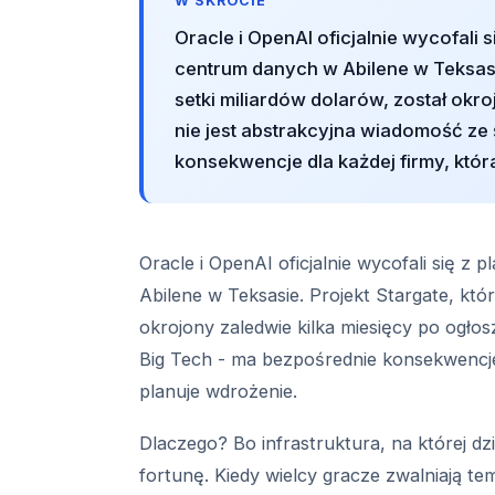
W SKRÓCIE
Oracle i OpenAI oficjalnie wycofal
centrum danych w Abilene w Teksasie
setki miliardów dolarów, został okro
nie jest abstrakcyjna wiadomość ze
konsekwencje dla każdej firmy, która
Oracle i OpenAI oficjalnie wycofali się
Abilene w Teksasie. Projekt Stargate, któ
okrojony zaledwie kilka miesięcy po ogłos
Big Tech - ma bezpośrednie konsekwencje 
planuje wdrożenie.
Dlaczego? Bo infrastruktura, na której dz
fortunę. Kiedy wielcy gracze zwalniają te