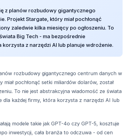
i się z planów rozbudowy gigantycznego
. Projekt Stargate, który miał pochłonąć
jony zaledwie kilka miesięcy po ogłoszeniu. To
 świata Big Tech - ma bezpośrednie
 korzysta z narzędzi AI lub planuje wdrożenie.
 z planów rozbudowy gigantycznego centrum danych w
ry miał pochłonąć setki miliardów dolarów, został
zeniu. To nie jest abstrakcyjna wiadomość ze świata
dla każdej firmy, która korzysta z narzędzi AI lub
iałają modele takie jak GPT-4o czy GPT-5, kosztuje
mpo inwestycji, cała branża to odczuwa - od cen