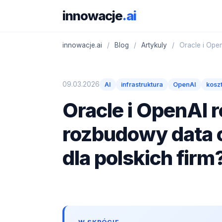
innowacje
.ai
innowacje.ai
/
Blog
/
Artykuly
/
Oracle i Open
09.03.2026
AI
infrastruktura
OpenAI
kosz
Oracle i OpenAI 
rozbudowy data c
dla polskich firm