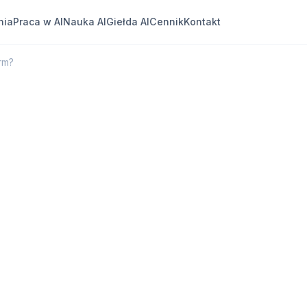
nia
Praca w AI
Nauka AI
Giełda AI
Cennik
Kontakt
rm?