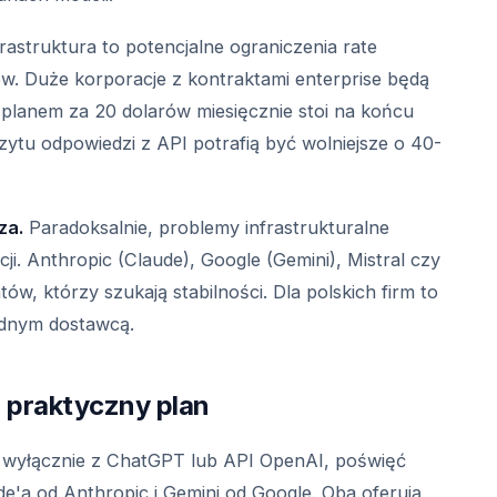
rastruktura to potencjalne ograniczenia rate
tów. Duże korporacje z kontraktami enterprise będą
 planem za 20 dolarów miesięcznie stoi na końcu
zczytu odpowiedzi z API potrafią być wolniejsze o 40-
za.
Paradoksalnie, problemy infrastrukturalne
i. Anthropic (Claude), Google (Gemini), Mistral czy
ów, którzy szukają stabilności. Dla polskich firm to
jednym dostawcą.
- praktyczny plan
z wyłącznie z ChatGPT lub API OpenAI, poświęć
e'a od Anthropic i Gemini od Google. Oba oferują