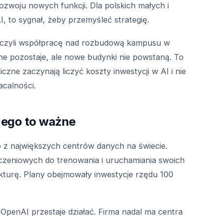
zwoju nowych funkcji. Dla polskich małych i
, to sygnał, żeby przemyśleć strategię.
ończyli współpracę nad rozbudową kampusu w
lene pozostaje, ale nowe budynki nie powstaną. To
czne zaczynają liczyć koszty inwestycji w AI i nie
acalności.
czego to ważne
o z największych centrów danych na świecie.
zeniowych do trenowania i uruchamiania swoich
ukturę. Plany obejmowały inwestycje rzędu 100
OpenAI przestaje działać. Firma nadal ma centra