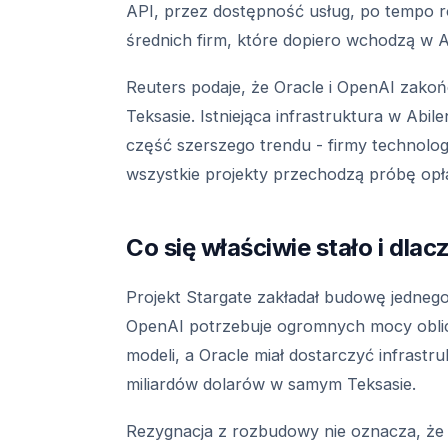
API, przez dostępność usług, po tempo ro
średnich firm, które dopiero wchodzą w AI
Reuters podaje, że Oracle i OpenAI zak
Teksasie. Istniejąca infrastruktura w Abi
część szerszego trendu - firmy technologi
wszystkie projekty przechodzą próbę opł
Co się właściwie stało i dla
Projekt Stargate zakładał budowę jedneg
OpenAI potrzebuje ogromnych mocy oblic
modeli, a Oracle miał dostarczyć infrastr
miliardów dolarów w samym Teksasie.
Rezygnacja z rozbudowy nie oznacza, że 