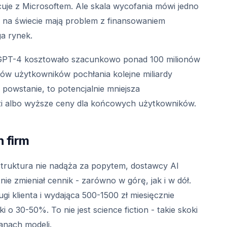
cuje z Microsoftem. Ale skala wycofania mówi jedno
e na świecie mają problem z finansowaniem
ga rynek.
 GPT-4 kosztowało szacunkowo ponad 100 milionów
nów użytkowników pochłania kolejne miliardy
 powstanie, to potencjalnie mniejsza
i albo wyższe ceny dla końcowych użytkowników.
h firm
astruktura nie nadąża za popytem, dostawcy AI
ie zmieniał cennik - zarówno w górę, jak i w dół.
i klienta i wydająca 500-1500 zł miesięcznie
 30-50%. To nie jest science fiction - takie skoki
anach modeli.