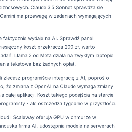
biznesowych. Claude 3.5 Sonnet sprawdza się
u, Gemini ma przewagę w zadaniach wymagających
ile faktycznie wydaje na AI. Sprawdź panel
miesięczny koszt przekracza 200 zł, warto
adań. Llama 3 od Meta działa na zwykłym laptopie
ania tekstowe bez żadnych opłat.
i zlecasz programiście integrację z AI, poproś o
 to, że zmiana z OpenAI na Claude wymaga zmiany
nia całej aplikacji. Koszt takiego podejścia na starcie
programisty - ale oszczędza tygodnie w przyszłości.
oud i Scaleway oferują GPU w chmurze w
rancuska firma AI, udostępnia modele na serwerach