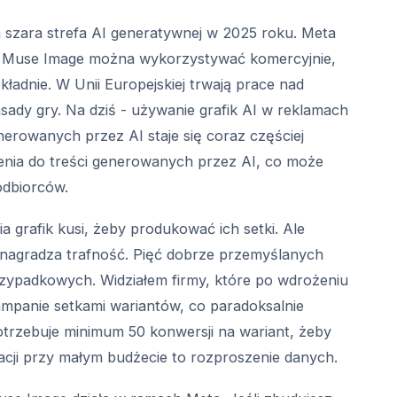
 szara strefa AI generatywnej w 2025 roku. Meta
ez Muse Image można wykorzystywać komercyjnie,
kładnie. W Unii Europejskiej trwają prace nad
asady gry. Na dziś - używanie grafik AI w reklamach
enerowanych przez AI staje się coraz częściej
nia do treści generowanych przez AI, co może
odbiorców.
grafik kusi, żeby produkować ich setki. Ale
- nagradza trafność. Pięć dobrze przemyślanych
 przypadkowych. Widziałem firmy, które po wdrożeniu
mpanie setkami wariantów, co paradoksalnie
otrzebuje minimum 50 konwersji na wariant, żeby
acji przy małym budżecie to rozproszenie danych.