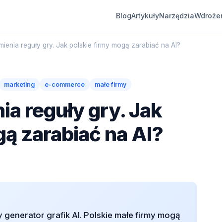
Blog
Artykuły
Narzędzia
Wdroże
enia reguły gry. Jak polskie firmy mogą zarabiać na AI?
marketing
e-commerce
małe firmy
a reguły gry. Jak
gą zarabiać na AI?
generator grafik AI. Polskie małe firmy mogą