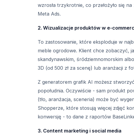
wzrosła trzykrotnie, co przełożyło się n
Meta Ads.
2. Wizualizacje produktów w e-commer
To zastosowanie, które eksploduje w najb
meble ogrodowe. Klient chce zobaczyć, jak
skandynawskim, śródziemnomorskim albo
3D (od 500 zł za scenę) lub aranżacji z f
Z generatorem grafik AI możesz stworzyć d
popołudnia. Oczywiście - sam produkt pow
(tło, aranżacja, sceneria) może być wyge
Shopperze, które stosują więcej zdjęć k
konwersję - to dane z raportów BaseLink
3. Content marketing i social media