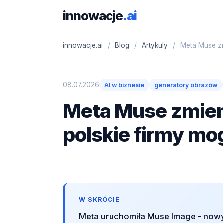
innowacje
.ai
innowacje.ai
/
Blog
/
Artykuly
/
Meta Muse zmi
08.07.2026
AI w biznesie
generatory obrazów
Meta Muse zmieni
polskie firmy mo
W SKRÓCIE
Meta uruchomiła Muse Image - nowy 