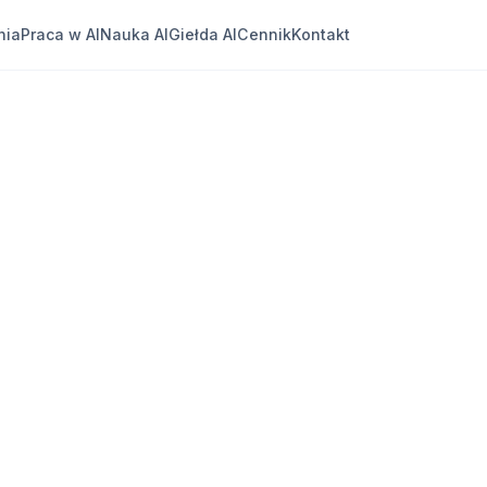
nia
Praca w AI
Nauka AI
Giełda AI
Cennik
Kontakt