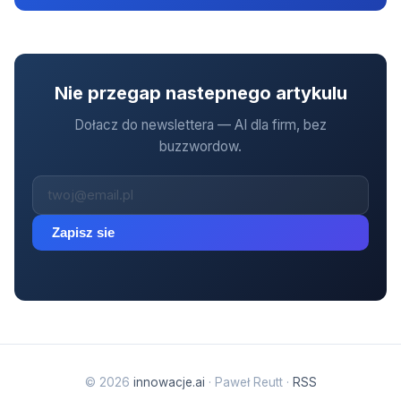
Nie przegap nastepnego artykulu
Dołacz do newslettera — AI dla firm, bez
buzzwordow.
Zapisz sie
© 2026
innowacje.ai
· Paweł Reutt ·
RSS