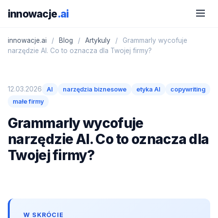
innowacje
.ai
innowacje.ai
/
Blog
/
Artykuly
/
Grammarly wycofuje
narzędzie AI. Co to oznacza dla Twojej firmy?
12.03.2026
AI
narzędzia biznesowe
etyka AI
copywriting
małe firmy
Grammarly wycofuje
narzędzie AI. Co to oznacza dla
Twojej firmy?
W SKRÓCIE