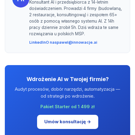
Konsultant AI i przedsiębiorca z 14-letnim
doświadczeniem. Prowadzi 4 firmy (budowlaną,
2 restauracje, konsultingową) i zespołem 65+
osób z pomocą własnego systemu AI. Z 14h
pracy dziennie zrobił 5h. Dziś wdraża te same
rozwiązania u polskich MŚP.
LinkedIn
O nas
pawel@innowacje.ai
Wdrożenie AI w Twojej firmie?
Audyt procesów, dobór narzędzi, automatyzacja —
od strategii po wdrożenie.
Pakiet Starter od 1 499 zł
Umów konsultację →