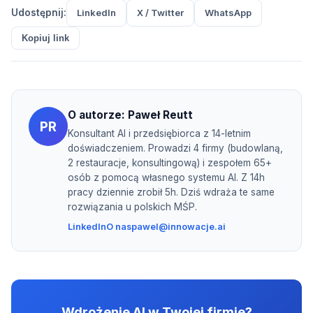
Udostępnij:
LinkedIn
X / Twitter
WhatsApp
Kopiuj link
O autorze:
Paweł Reutt
PR
Konsultant AI i przedsiębiorca z 14-letnim
doświadczeniem. Prowadzi 4 firmy (budowlaną,
2 restauracje, konsultingową) i zespołem 65+
osób z pomocą własnego systemu AI. Z 14h
pracy dziennie zrobił 5h. Dziś wdraża te same
rozwiązania u polskich MŚP.
LinkedIn
O nas
pawel@innowacje.ai
Wdrożenie AI w Twojej firmie?