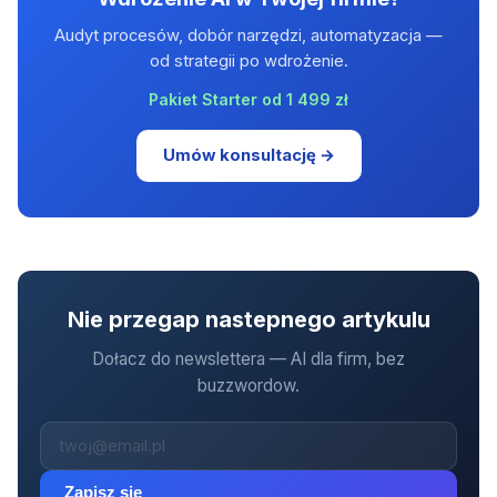
Audyt procesów, dobór narzędzi, automatyzacja —
od strategii po wdrożenie.
Pakiet Starter od 1 499 zł
Umów konsultację →
Nie przegap nastepnego artykulu
Dołacz do newslettera — AI dla firm, bez
buzzwordow.
Zapisz sie