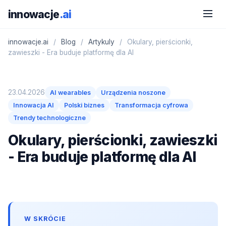
innowacje
.ai
innowacje.ai
/
Blog
/
Artykuly
/
Okulary, pierścionki,
zawieszki - Era buduje platformę dla AI
23.04.2026
AI wearables
Urządzenia noszone
Innowacja AI
Polski biznes
Transformacja cyfrowa
Trendy technologiczne
Okulary, pierścionki, zawieszki
- Era buduje platformę dla AI
W SKRÓCIE