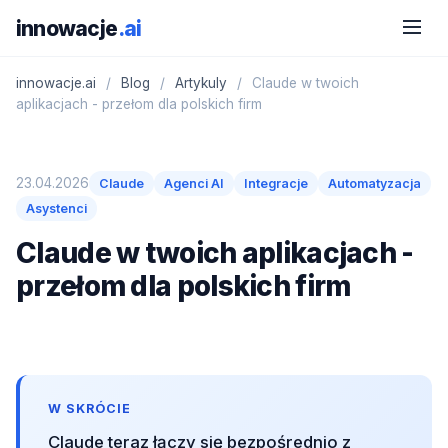
innowacje
.ai
innowacje.ai
/
Blog
/
Artykuly
/
Claude w twoich
aplikacjach - przełom dla polskich firm
23.04.2026
Claude
Agenci AI
Integracje
Automatyzacja
Asystenci
Claude w twoich aplikacjach -
przełom dla polskich firm
W SKRÓCIE
Claude teraz łączy się bezpośrednio z