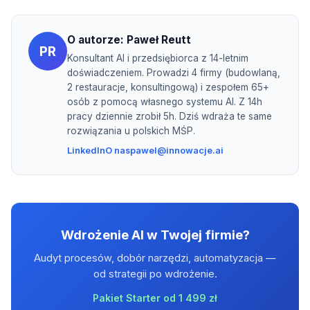
O autorze:
Paweł Reutt
PR
Konsultant AI i przedsiębiorca z 14-letnim
doświadczeniem. Prowadzi 4 firmy (budowlaną,
2 restauracje, konsultingową) i zespołem 65+
osób z pomocą własnego systemu AI. Z 14h
pracy dziennie zrobił 5h. Dziś wdraża te same
rozwiązania u polskich MŚP.
LinkedIn
O nas
pawel@innowacje.ai
Wdrożenie AI w Twojej firmie?
Audyt procesów, dobór narzędzi, automatyzacja —
od strategii po wdrożenie.
Pakiet Starter od 1 499 zł