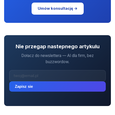
Umów konsultację →
Nie przegap nastepnego artykulu
Dołacz do newslettera — AI dla firm, bez
buzzwordow.
Zapisz sie