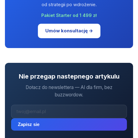
od strategii po wdrożenie.
Pakiet Starter od 1 499 zł
Umów konsultację →
Nie przegap nastepnego artykulu
Dołacz do newslettera — AI dla firm, bez
buzzwordow.
Zapisz sie