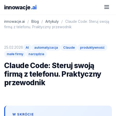
innowacje
.ai
innowacje.ai
/
Blog
/
Artykuly
/
Claude Code: Steruj swoją
firmą z telefonu. Praktyczny przewodnik
25.02.2026
AI
automatyzacja
Claude
produktywność
małe firmy
narzędzia
Claude Code: Steruj swoją
firmą z telefonu. Praktyczny
przewodnik
W SKRÓCIE