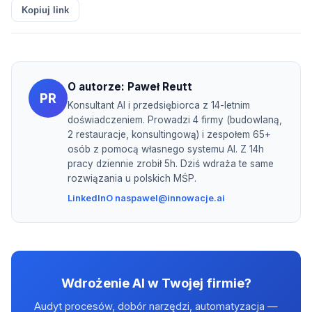
Kopiuj link
O autorze:
Paweł Reutt
PR
Konsultant AI i przedsiębiorca z 14-letnim
doświadczeniem. Prowadzi 4 firmy (budowlaną,
2 restauracje, konsultingową) i zespołem 65+
osób z pomocą własnego systemu AI. Z 14h
pracy dziennie zrobił 5h. Dziś wdraża te same
rozwiązania u polskich MŚP.
LinkedIn
O nas
pawel@innowacje.ai
Wdrożenie AI w Twojej firmie?
Audyt procesów, dobór narzędzi, automatyzacja —