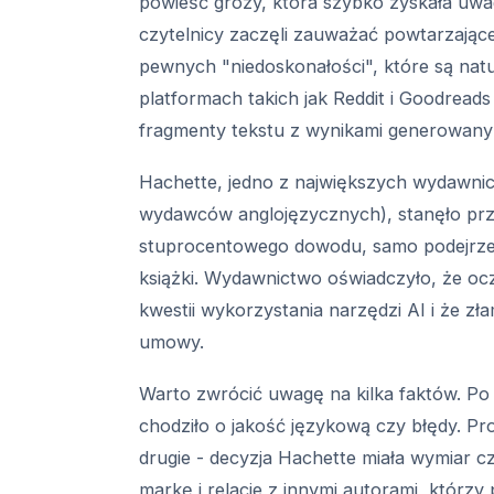
powieść grozy, która szybko zyskała uwa
czytelnicy zaczęli zauważać powtarzające
pewnych "niedoskonałości", które są natu
platformach takich jak Reddit i Goodread
fragmenty tekstu z wynikami generowany
Hachette, jedno z największych wydawnictw
wydawców anglojęzycznych), stanęło pr
stuprocentowego dowodu, samo podejrzen
książki. Wydawnictwo oświadczyło, że oc
kwestii wykorzystania narzędzi AI i że zł
umowy.
Warto zwrócić uwagę na kilka faktów. Po 
chodziło o jakość językową czy błędy. Pro
drugie - decyzja Hachette miała wymiar 
markę i relacje z innymi autorami, którzy