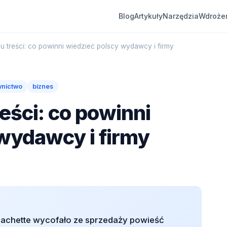
Blog
Artykuły
Narzędzia
Wdroże
u treści: co powinni wiedzieć polscy wydawcy i firmy
nictwo
biznes
eści: co powinni
wydawcy i firmy
chette wycofało ze sprzedaży powieść