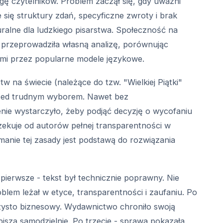
gę czytelników. Problem zaczął się, gdy uważni
 się struktury zdań, specyficzne zwroty i brak
ralne dla ludzkiego pisarstwa. Społeczność na
s przeprowadziła własną analizę, porównując
mi przez popularne modele językowe.
 na świecie (należące do tzw. "Wielkiej Piątki"
zed trudnym wyborem. Nawet bez
ie wystarczyło, żeby podjąć decyzję o wycofaniu
zekuje od autorów pełnej transparentności w
amanie tej zasady jest podstawą do rozwiązania
pierwsze - tekst był technicznie poprawny. Nie
blem leżał w etyce, transparentności i zaufaniu. Po
czysto biznesowy. Wydawnictwo chroniło swoją
 piszą samodzielnie. Po trzecie - sprawa pokazała,