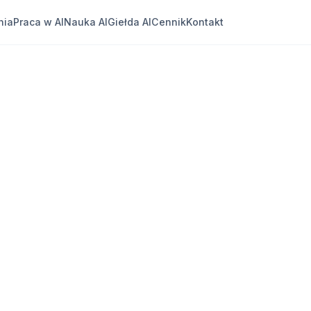
nia
Praca w AI
Nauka AI
Giełda AI
Cennik
Kontakt