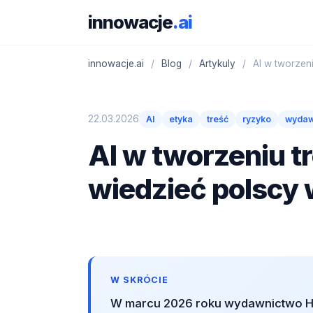
innowacje
.ai
innowacje.ai
/
Blog
/
Artykuly
/
AI w tworzeni
22.03.2026
AI
etyka
treść
ryzyko
wydaw
AI w tworzeniu tr
wiedzieć polscy 
W SKRÓCIE
W marcu 2026 roku wydawnictwo Ha