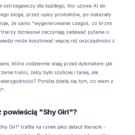
nał ostrzegawczy dla każdego, kto używa AI do
wego bloga, przez opisy produktów, po materiały
uje, że samo "wygenerowanie czegoś, co brzmi
partnerzy biznesowi zaczynają zadawać pytania o
owiedzi może kosztować więcej niż oszczędności z
mami, które codziennie stają przed dylematem: jak
enia treści, żeby było szybciej i taniej, ale
wiarygodności? Poniżej dzielę się tym, co wiem z
l".
z powieścią "Shy Girl"?
y Girl" trafiła na rynek jako debiut literacki -