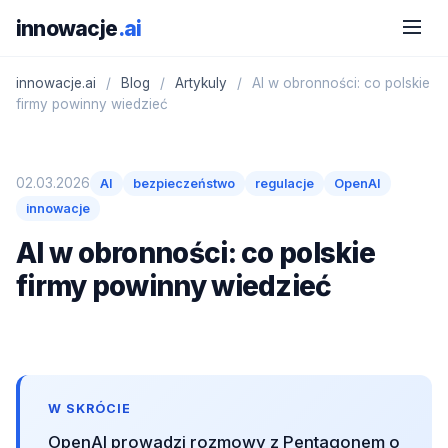
innowacje
.ai
innowacje.ai
/
Blog
/
Artykuly
/
AI w obronności: co polskie
firmy powinny wiedzieć
02.03.2026
AI
bezpieczeństwo
regulacje
OpenAI
innowacje
AI w obronności: co polskie
firmy powinny wiedzieć
W SKRÓCIE
OpenAI prowadzi rozmowy z Pentagonem o