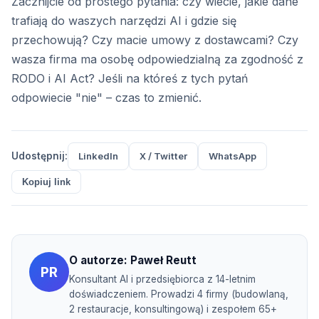
Zacznijcie od prostego pytania: czy wiecie, jakie dane
trafiają do waszych narzędzi AI i gdzie się
przechowują? Czy macie umowy z dostawcami? Czy
wasza firma ma osobę odpowiedzialną za zgodność z
RODO i AI Act? Jeśli na któreś z tych pytań
odpowiecie "nie" – czas to zmienić.
Udostępnij:
LinkedIn
X / Twitter
WhatsApp
Kopiuj link
O autorze:
Paweł Reutt
PR
Konsultant AI i przedsiębiorca z 14-letnim
doświadczeniem. Prowadzi 4 firmy (budowlaną,
2 restauracje, konsultingową) i zespołem 65+