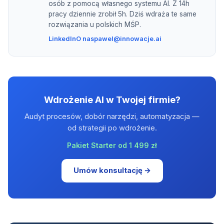
osób z pomocą własnego systemu AI. Z 14h
pracy dziennie zrobił 5h. Dziś wdraża te same
rozwiązania u polskich MŚP.
LinkedIn
O nas
pawel@innowacje.ai
Wdrożenie AI w Twojej firmie?
Audyt procesów, dobór narzędzi, automatyzacja —
od strategii po wdrożenie.
Pakiet Starter od 1 499 zł
Umów konsultację →