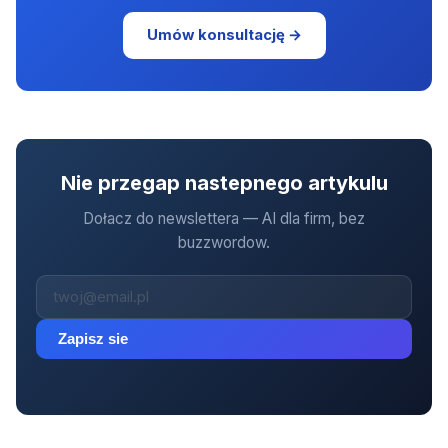
Umów konsultację →
Nie przegap nastepnego artykulu
Dołacz do newslettera — AI dla firm, bez
buzzwordow.
Zapisz sie