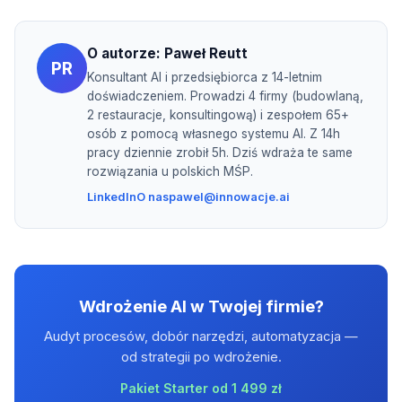
O autorze:
Paweł Reutt
PR
Konsultant AI i przedsiębiorca z 14-letnim
doświadczeniem. Prowadzi 4 firmy (budowlaną,
2 restauracje, konsultingową) i zespołem 65+
osób z pomocą własnego systemu AI. Z 14h
pracy dziennie zrobił 5h. Dziś wdraża te same
rozwiązania u polskich MŚP.
LinkedIn
O nas
pawel@innowacje.ai
Wdrożenie AI w Twojej firmie?
Audyt procesów, dobór narzędzi, automatyzacja —
od strategii po wdrożenie.
Pakiet Starter od 1 499 zł