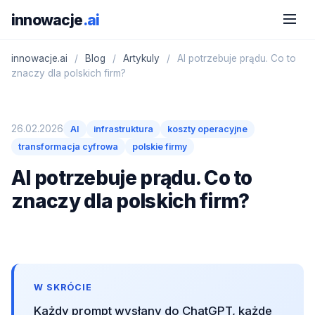
innowacje
.ai
innowacje.ai
/
Blog
/
Artykuly
/
AI potrzebuje prądu. Co to
znaczy dla polskich firm?
26.02.2026
AI
infrastruktura
koszty operacyjne
transformacja cyfrowa
polskie firmy
AI potrzebuje prądu. Co to
znaczy dla polskich firm?
W SKRÓCIE
Każdy prompt wysłany do ChatGPT, każde